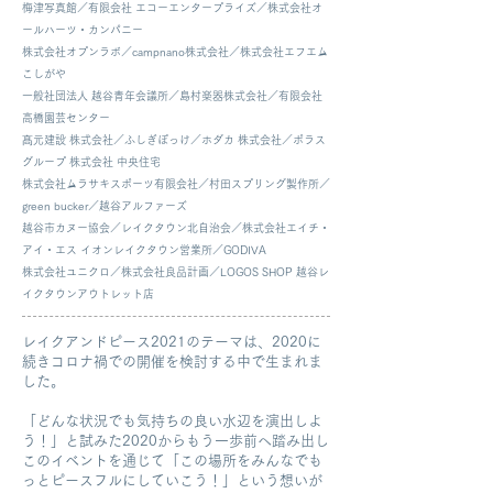
梅津写真館／有限会社 エコーエンタープライズ／株式会社オ
ールハーツ・カンパニー
株式会社オプンラボ／campnano株式会社／株式会社エフエム
こしがや
一般社団法人 越谷青年会議所／島村楽器株式会社／有限会社
高橋園芸センター
髙元建設 株式会社／ふしぎぽっけ／ホダカ 株式会社／ポラス
グループ 株式会社 中央住宅
株式会社ムラサキスポーツ有限会社／村田スプリング製作所／
green bucker／越谷アルファーズ
越谷市カヌー協会／レイクタウン北自治会／株式会社エイチ・
アイ・エス イオンレイクタウン営業所／GODIVA
株式会社ユニクロ／株式会社良品計画／LOGOS SHOP 越谷レ
イクタウンアウトレット店
レイクアンドピース2021のテーマは、2020に
続きコロナ禍での開催を検討する中で生まれま
した。
「どんな状況でも気持ちの良い水辺を演出しよ
う！」と試みた2020からもう一歩前へ踏み出し
このイベントを通じて「この場所をみんなでも
っとピースフルにしていこう！」という想いが