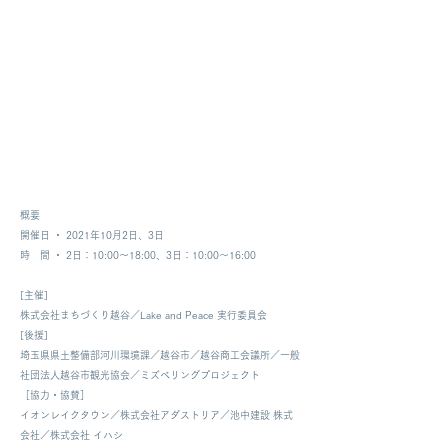
概要
開催日 ・ 2021年10月2日、3日
時 間 ・ 2日：10:00〜18:00、3日：10:00～16:00
[主催]
株式会社まちづくり越谷／Lake and Peace 実行委員会
[後援]
埼玉県県土整備部河川環境課／越谷市／越谷商工会議所／一般
社団法人越谷市観光協会／ミズベリングプロジェクト
［協力・協賛］
イオンレイクタウン／株式会社アダストリア／池中建設 株式
会社／株式会社 イハシ