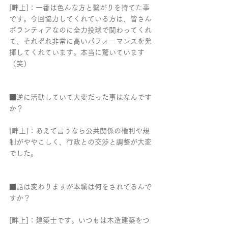
[畔上]：一番は色んな方と繋がりを持てた事
です。今回協力してくれている方は、皆さん
ボランティアなのに全力投球で関わってくれ
て、それぞれ非常に高いパフォーマンスを発
揮してくれています。本当に驚いています
（笑）
■逆に活動していて大変だった事はなんです
か？
[畔上]：あえて言うなら公共関係の権利や規
制がややこしく、行政との交渉と調整が大変
でした。
■話は変わりますが本職は何をされてるんで
すか？
[畔上]：建築士です。いつもは木造建築をつ