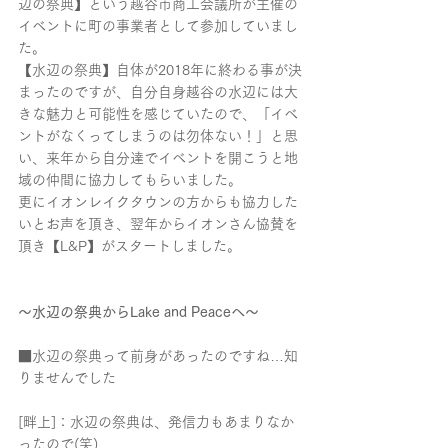
辺の祭典】という越谷市商工会議所が主催の
イベントに町の事業者として参加していまし
た。
【水辺の祭典】自体が2018年に終わる事が決
まったのですが、自分自身越谷の水辺には大
きな魅力と可能性を感じていたので、「イベ
ントがなくってしまうのは勿体ない！」と思
い、来年から自分達でイベントを開こうと地
域の仲間に協力してもらいました。
更にイオンレイクタウンの方からも協力した
いとお声を頂き、翌年からイオンさん協賛を
頂き【L&P】がスタートしました。
～水辺の祭典からLake and Peaceへ～
■水辺の祭典って前身があったのですね…知
りませんでした
[畔上]：水辺の祭典は、発信力もあまりなか
ったので(笑)