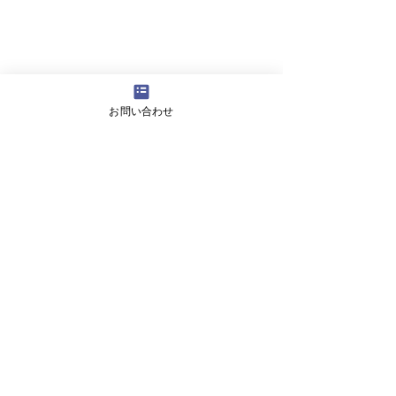
お問い合わせ
■本職の建築関係で今後のビジョンはありま
すか？
[畔上]：今後は家づくりだけではなく、まち
づくりの方にも力を入れたいです。
はかり屋やL&Pを通して、まちづくりのやり
がいや沢山の人に感謝される喜びを感じたの
で、更なる地域発展のために動いていきま
す！