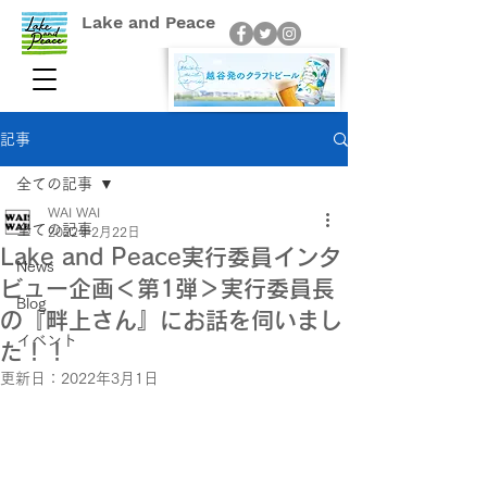
Lake and Peace
記事
全ての記事
WAI WAI
全ての記事
2022年2月22日
Lake and Peace実行委員インタ
News
ビュー企画＜第1弾＞実行委員長
Blog
の『畔上さん』にお話を伺いまし
イベント
た！！
更新日：
2022年3月1日