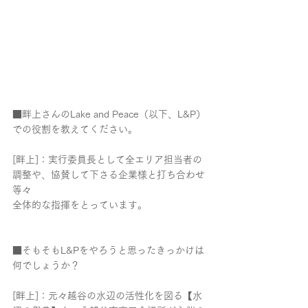
■畔上さんのLake and Peace（以下、L&P）
での役割を教えてください。
[畔上]：実行委員長として全エリア担当者の
調整や、協賛して下さる企業様と打ち合わせ
等々
全体的な指揮をとっています。
■そもそもL&Pをやろうと思ったきっかけは
何でしょうか？
[畔上]：元々越谷の水辺の活性化を図る【水