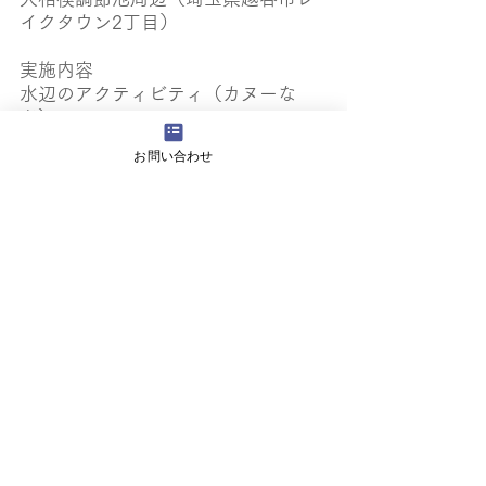
イクタウン2丁目）
実施内容
水辺のアクティビティ（カヌーな
ど）
陸の展示会・水の展示会
お問い合わせ
マルシェ
ビアホール
ステージパフォーマンス（フラダン
スなど）
街コン「
LOVE and Peace
」
News
すべて表示
最新記事