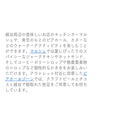
越谷周辺の美味しいお店のキッチンカーマル
シェや、青空のもとのビアホール、カヌーな
どのウォーターアクティビティを楽しむこと
ができます。
マルシェ
では夏にぴったりのス
パイシーなジャークチキンやホットサンド、
そしてコーヒーゼリーシロップや無農薬果物
のシロップなど個性的なかき氷をお楽しみい
ただけます。アウトレット付近に用意した
ビ
アホールゾーン
では、クラフトビールとタコ
スと越谷で朝取れた枝豆をご用意してお待ち
しています。