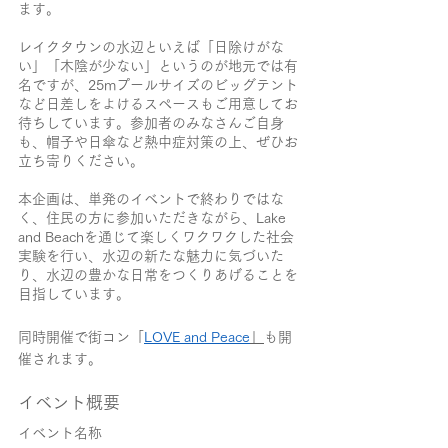
ます。
レイクタウンの水辺といえば「日除けがな
い」「木陰が少ない」というのが地元では有
名ですが、25mプールサイズのビッグテント
など日差しをよけるスペースもご用意してお
待ちしています。参加者のみなさんご自身
も、帽子や日傘など熱中症対策の上、ぜひお
立ち寄りください。
本企画は、単発のイベントで終わりではな
く、住民の方に参加いただきながら、Lake 
and Beachを通じて楽しくワクワクした社会
実験を行い、水辺の新たな魅力に気づいた
り、水辺の豊かな日常をつくりあげることを
目指しています。
同時開催で街コン「
LOVE and Peace
」
も開
催されます。
イベント概要
イベント名称