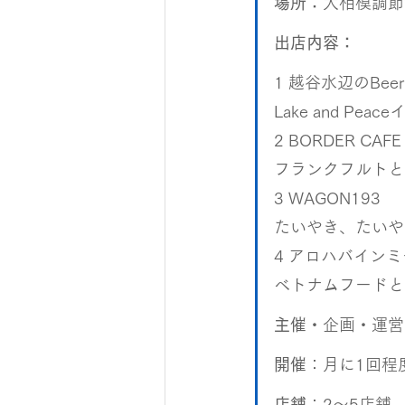
場所：
大相模調節
出店内容：
1 越谷水辺のBeer S
Lake and 
2 BORDER CAFE
フランクフルトと
3 WAGON193
たいやき、たいや
4 アロハバインミ
ベトナムフードと
主催
・企画・運営
開催
：月に1回程
店舗
：2〜5店舗