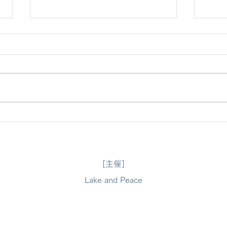
人気のため定員を拡大して実
10
施〜「水辺でカンパイ！
辺で
2024」開催レポート
「La
[主催]
Lake and Peace