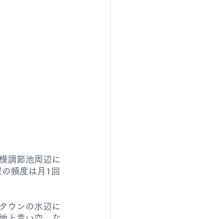
模調節池周辺に
催の頻度は月1回
タウンの水辺に
地と青い空、な